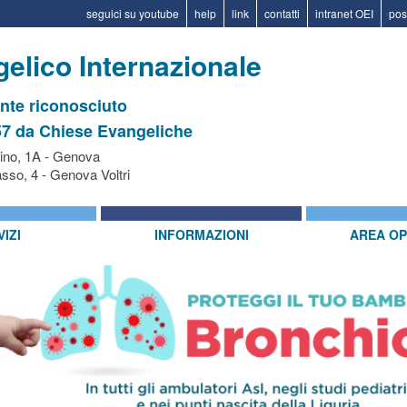
seguici su youtube
help
link
contatti
intranet OEI
pos
elico Internazionale
ente riconosciuto
57 da Chiese Evangeliche
ino, 1A - Genova
sso, 4 - Genova Voltri
IZI
INFORMAZIONI
AREA OP