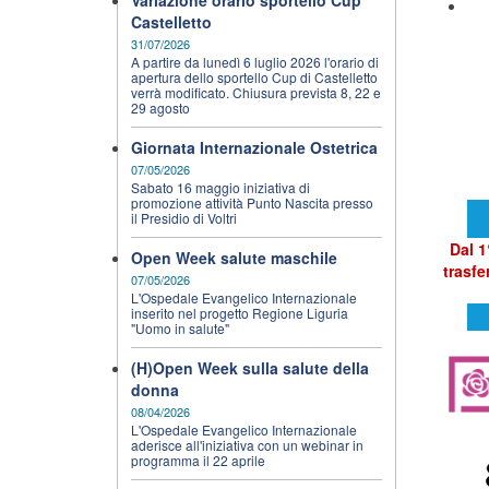
Variazione orario sportello Cup
Castelletto
31/07/2026
A partire da lunedì 6 luglio 2026 l'orario di
apertura dello sportello Cup di Castelletto
verrà modificato. Chiusura prevista 8, 22 e
29 agosto
Giornata Internazionale Ostetrica
07/05/2026
Sabato 16 maggio iniziativa di
promozione attività Punto Nascita presso
il Presidio di Voltri
Dal 1
Open Week salute maschile
trasfe
07/05/2026
L'Ospedale Evangelico Internazionale
inserito nel progetto Regione Liguria
"Uomo in salute"
(H)Open Week sulla salute della
donna
08/04/2026
L'Ospedale Evangelico Internazionale
aderisce all'iniziativa con un webinar in
programma il 22 aprile