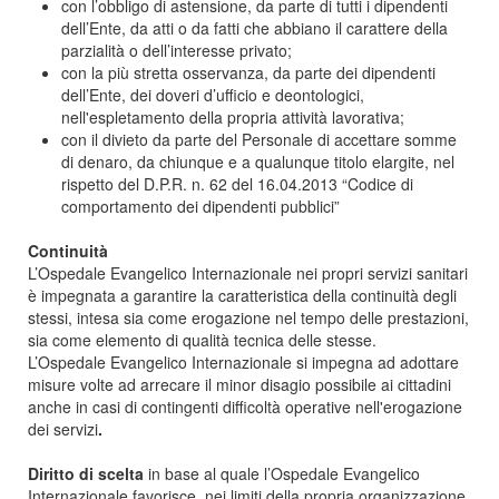
con l’obbligo di astensione, da parte di tutti i dipendenti
dell’Ente, da atti o da fatti che abbiano il carattere della
parzialità o dell’interesse privato;
con la più stretta osservanza, da parte dei dipendenti
dell’Ente, dei doveri d’ufficio e deontologici,
nell'espletamento della propria attività lavorativa;
con il divieto da parte del Personale di accettare somme
di denaro, da chiunque e a qualunque titolo elargite, nel
rispetto del D.P.R. n. 62 del 16.04.2013 “Codice di
comportamento dei dipendenti pubblici”
Continuità
L’Ospedale Evangelico Internazionale nei propri servizi sanitari
è impegnata a garantire la caratteristica della continuità degli
stessi, intesa sia come erogazione nel tempo delle prestazioni,
sia come elemento di qualità tecnica delle stesse.
L’Ospedale Evangelico Internazionale si impegna ad adottare
misure volte ad arrecare il minor disagio possibile ai cittadini
anche in casi di contingenti difficoltà operative nell'erogazione
dei servizi
.
Diritto di scelta
in base al quale l’Ospedale Evangelico
Internazionale favorisce, nei limiti della propria organizzazione,